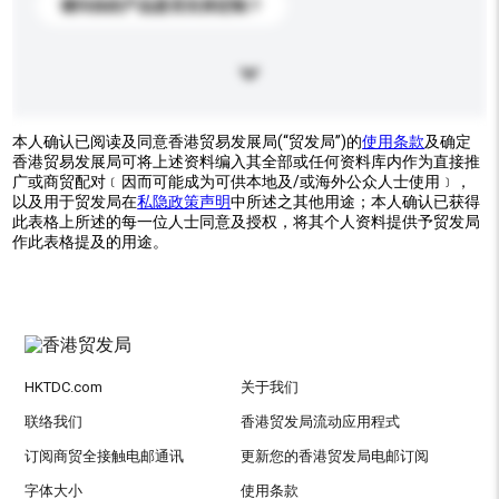
请问你的产品是否支持定制？
本人确认已阅读及同意香港贸易发展局(“贸发局”)的
使用条款
及确定
香港贸易发展局可将上述资料编入其全部或任何资料库内作为直接推
广或商贸配对﹝因而可能成为可供本地及/或海外公众人士使用﹞，
以及用于贸发局在
私隐政策声明
中所述之其他用途；本人确认已获得
此表格上所述的每一位人士同意及授权，将其个人资料提供予贸发局
作此表格提及的用途。
HKTDC.com
关于我们
联络我们
香港贸发局流动应用程式
订阅商贸全接触电邮通讯
更新您的香港贸发局电邮订阅
字体大小
使用条款