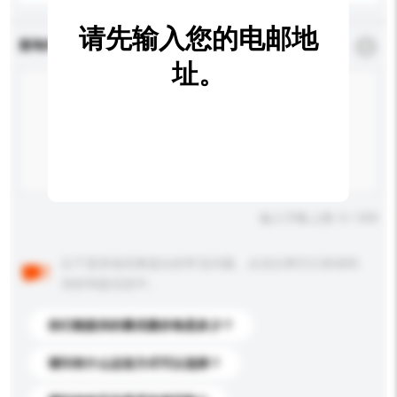
请先输入您的电邮地
查询内容
*
必须填写
址。
输入字数上限: 0 / 500
以下是其他买家提出的常见问题。点击以将它们添加到
你的询盘信息中。
你们能提供的最优惠价格是多少？
请问有什么运送方式可以选择？