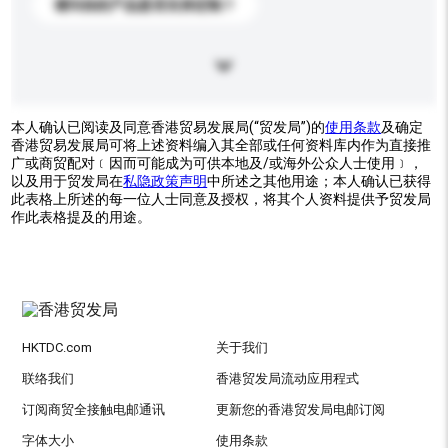
请问你的产品是否支持定制？
本人确认已阅读及同意香港贸易发展局(“贸发局”)的
使用条款
及确定
香港贸易发展局可将上述资料编入其全部或任何资料库内作为直接推
广或商贸配对﹝因而可能成为可供本地及/或海外公众人士使用﹞，
以及用于贸发局在
私隐政策声明
中所述之其他用途；本人确认已获得
此表格上所述的每一位人士同意及授权，将其个人资料提供予贸发局
作此表格提及的用途。
HKTDC.com
关于我们
联络我们
香港贸发局流动应用程式
订阅商贸全接触电邮通讯
更新您的香港贸发局电邮订阅
字体大小
使用条款