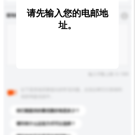
请先输入您的电邮地
查询内容
*
必须填写
址。
输入字数上限: 0 / 500
以下是其他买家提出的常见问题。点击以将它们添加到
你的询盘信息中。
你们能提供的最优惠价格是多少？
请问有什么运送方式可以选择？