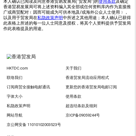
本人确认已阅读及同意香港贸易发展局(“贸发局”)的
使用条款
及确定
香港贸易发展局可将上述资料编入其全部或任何资料库内作为直接推
广或商贸配对﹝因而可能成为可供本地及/或海外公众人士使用﹞，
以及用于贸发局在
私隐政策声明
中所述之其他用途；本人确认已获得
此表格上所述的每一位人士同意及授权，将其个人资料提供予贸发局
作此表格提及的用途。
HKTDC.com
关于我们
联络我们
香港贸发局流动应用程式
订阅商贸全接触电邮通讯
更新您的香港贸发局电邮订阅
字体大小
使用条款
私隐政策声明
超连结条款及细则
网站导航
京ICP备09059244号
京公网安备 11010102003523号