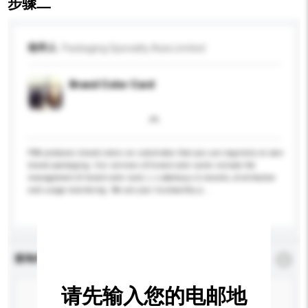
步骤二
收件人
Packaging Specialty Asia Limited
Brand Color Card
PSA produces brand colors on substrates that you use regularly on own
brand packaging. Our services of brand color cards include the
management of brand color card, L x a&nbsp;x b records, distribution
and usage monitoring. We are your trustworthy p...
更多...
查询内容
*
必须填写
请先输入您的电邮地