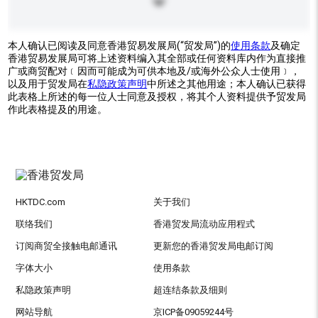
本人确认已阅读及同意香港贸易发展局(“贸发局”)的
使用条款
及确定
香港贸易发展局可将上述资料编入其全部或任何资料库内作为直接推
广或商贸配对﹝因而可能成为可供本地及/或海外公众人士使用﹞，
以及用于贸发局在
私隐政策声明
中所述之其他用途；本人确认已获得
此表格上所述的每一位人士同意及授权，将其个人资料提供予贸发局
作此表格提及的用途。
HKTDC.com
关于我们
联络我们
香港贸发局流动应用程式
订阅商贸全接触电邮通讯
更新您的香港贸发局电邮订阅
字体大小
使用条款
私隐政策声明
超连结条款及细则
网站导航
京ICP备09059244号