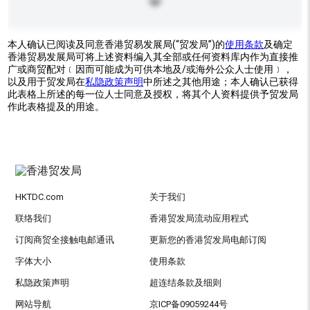
本人确认已阅读及同意香港贸易发展局(“贸发局”)的
使用条款
及确定
香港贸易发展局可将上述资料编入其全部或任何资料库内作为直接推
广或商贸配对﹝因而可能成为可供本地及/或海外公众人士使用﹞，
以及用于贸发局在
私隐政策声明
中所述之其他用途；本人确认已获得
此表格上所述的每一位人士同意及授权，将其个人资料提供予贸发局
作此表格提及的用途。
HKTDC.com
关于我们
联络我们
香港贸发局流动应用程式
订阅商贸全接触电邮通讯
更新您的香港贸发局电邮订阅
字体大小
使用条款
私隐政策声明
超连结条款及细则
网站导航
京ICP备09059244号