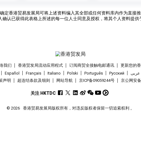
确定香港贸易发展局可将上述资料编入其全部或任何资料库内作为直接推
人确认已获得此表格上所述的每一位人士同意及授权，将其个人资料提供
络我们
香港贸发局流动应用程式
订阅商贸全接触电邮通讯
更新您的
Español
Français
Italiano
Polski
Português
Pусский
عربى
策声明
超连结条款及细则
网站导航
京ICP备09059244号
京公网安备 1
关注 HKTDC
© 2026
香港贸易发展局版权所有，对违反版权者保留一切追索权利 。