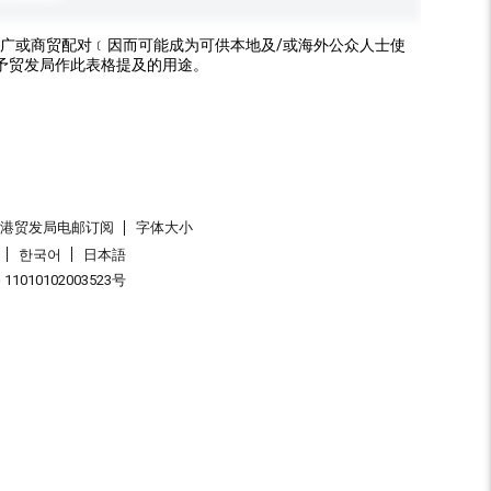
广或商贸配对﹝因而可能成为可供本地及/或海外公众人士使
予贸发局作此表格提及的用途。
香港贸发局电邮订阅
字体大小
한국어
日本語
1010102003523号