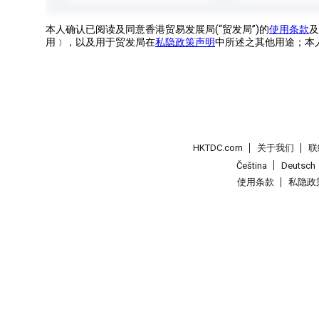
本人确认已阅读及同意香港贸易发展局(“贸发局”)的
使用条款
及
用﹞，以及用于贸发局在
私隐政策声明
中所述之其他用途；本
HKTDC.com
关于我们
联
Čeština
Deutsch
使用条款
私隐政