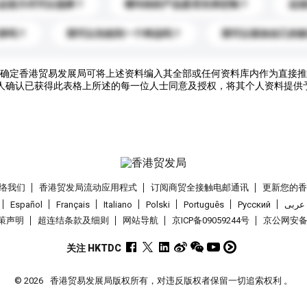
运送方式可以选择？
请问你的产品是否支持定制？
运
录吗？
我可以先收到一个样品吗？
我可以添加自己的
确定香港贸易发展局可将上述资料编入其全部或任何资料库内作为直接推
人确认已获得此表格上所述的每一位人士同意及授权，将其个人资料提供
络我们
香港贸发局流动应用程式
订阅商贸全接触电邮通讯
更新您的
Español
Français
Italiano
Polski
Português
Pусский
عربى
策声明
超连结条款及细则
网站导航
京ICP备09059244号
京公网安备 1
关注 HKTDC
© 2026
香港贸易发展局版权所有，对违反版权者保留一切追索权利 。