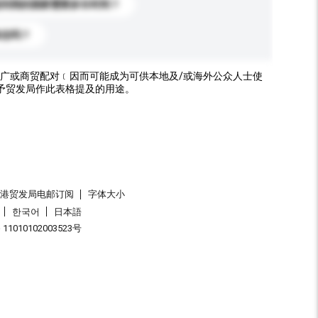
送到我的国家需要多长时间？
标志吗？
广或商贸配对﹝因而可能成为可供本地及/或海外公众人士使
予贸发局作此表格提及的用途。
香港贸发局电邮订阅
字体大小
한국어
日本語
1010102003523号