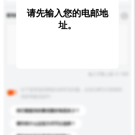
请先输入您的电邮地
查询内容
*
必须填写
址。
输入字数上限: 0 / 500
以下是其他买家提出的常见问题。点击以将它们添加到
你的询盘信息中。
你们能提供的最优惠价格是多少？
请问有什么运送方式可以选择？