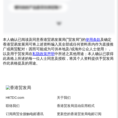
请问你的产品是否支持定制？
本人确认已阅读及同意香港贸易发展局(“贸发局”)的
使用条款
及确定
香港贸易发展局可将上述资料编入其全部或任何资料库内作为直接推
广或商贸配对﹝因而可能成为可供本地及/或海外公众人士使用﹞，
以及用于贸发局在
私隐政策声明
中所述之其他用途；本人确认已获得
此表格上所述的每一位人士同意及授权，将其个人资料提供予贸发局
作此表格提及的用途。
HKTDC.com
关于我们
联络我们
香港贸发局流动应用程式
订阅商贸全接触电邮通讯
更新您的香港贸发局电邮订阅