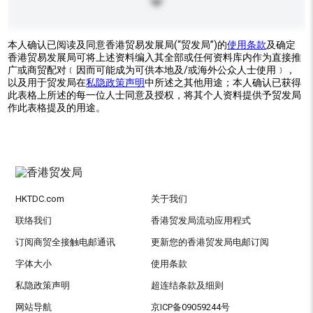
本人确认已阅读及同意香港贸易发展局(“贸发局”)的
使用条款
及确定
香港贸易发展局可将上述资料编入其全部或任何资料库内作为直接推
广或商贸配对﹝因而可能成为可供本地及/或海外公众人士使用﹞，
以及用于贸发局在
私隐政策声明
中所述之其他用途；本人确认已获得
此表格上所述的每一位人士同意及授权，将其个人资料提供予贸发局
作此表格提及的用途。
HKTDC.com
关于我们
联络我们
香港贸发局流动应用程式
订阅商贸全接触电邮通讯
更新您的香港贸发局电邮订阅
字体大小
使用条款
私隐政策声明
超连结条款及细则
网站导航
京ICP备09059244号