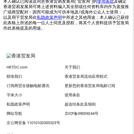
本人确认已阅读及同意香港贸易发展局(“贸发局”)的
使用条款
及确定
香港贸易发展局可将上述资料编入其全部或任何资料库内作为直接推
广或商贸配对﹝因而可能成为可供本地及/或海外公众人士使用﹞，
以及用于贸发局在
私隐政策声明
中所述之其他用途；本人确认已获得
此表格上所述的每一位人士同意及授权，将其个人资料提供予贸发局
作此表格提及的用途。
HKTDC.com
关于我们
联络我们
香港贸发局流动应用程式
订阅商贸全接触电邮通讯
更新您的香港贸发局电邮订阅
字体大小
使用条款
私隐政策声明
超连结条款及细则
网站导航
京ICP备09059244号
京公网安备 11010102003523号