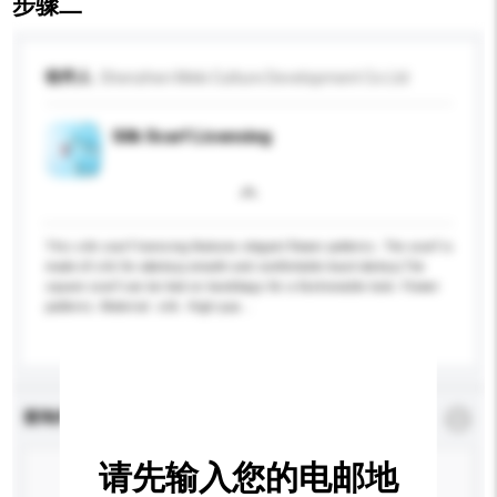
步骤二
收件人
Shenzhen Meki Culture Development Co Ltd
Silk Scarf Licensing
This silk scarf licensing features elegant flower patterns. The scarf is
made of silk for a&nbsp;smooth and comfortable touch.&nbsp;The
square scarf can be tied on handbags for a fashionable look. Flower
patterns. Material: silk. High qua...
更多...
查询内容
*
必须填写
请先输入您的电邮地