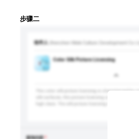
步骤二
收件人
Shenzhen Meki Culture Development Co L
Color Silk Picture Licensing
This color silk picture licensing is characterized by 
silk surfaces, this picture licensing can help the pic
high class. The silk picture licensing is a nice choice 
更多...
查询内容