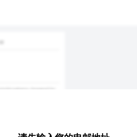
td
colorful patterns. Designed for
ture look more attractive and of
for gifts. Mate...