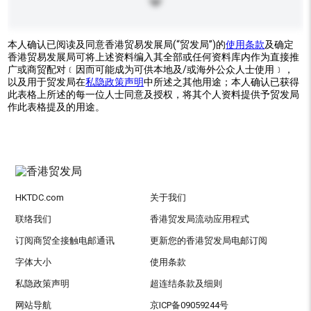
本人确认已阅读及同意香港贸易发展局(“贸发局”)的
使用条款
及确定
香港贸易发展局可将上述资料编入其全部或任何资料库内作为直接推
广或商贸配对﹝因而可能成为可供本地及/或海外公众人士使用﹞，
以及用于贸发局在
私隐政策声明
中所述之其他用途；本人确认已获得
此表格上所述的每一位人士同意及授权，将其个人资料提供予贸发局
作此表格提及的用途。
HKTDC.com
关于我们
联络我们
香港贸发局流动应用程式
订阅商贸全接触电邮通讯
更新您的香港贸发局电邮订阅
字体大小
使用条款
私隐政策声明
超连结条款及细则
网站导航
京ICP备09059244号