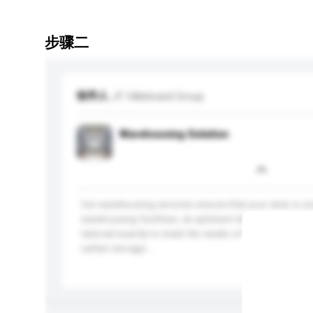
步骤二
收件人
JF Hillebrand Group
Warehousing Solution
Our warehousing services ensure that your wine is sto
warehousing facilities, at optimum temperatures. Ou
tailored exactly to meet the needs of the beverage in
safest storage ...
更多...