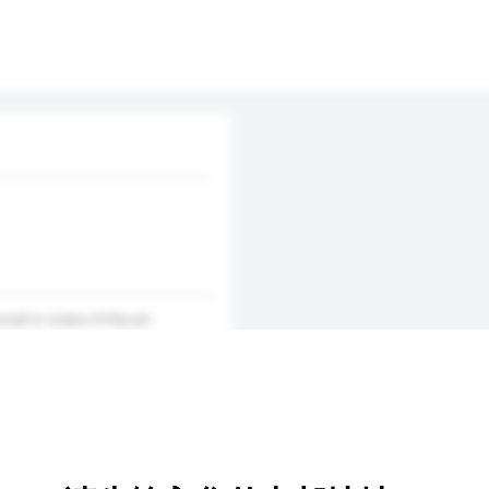
red in state-of-the-art
r warehousing solutions are
dustry, and guarantee the