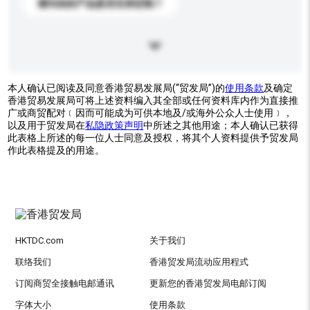
请问你的产品是否支持定制？
本人确认已阅读及同意香港贸易发展局(“贸发局”)的
使用条款
及确定
香港贸易发展局可将上述资料编入其全部或任何资料库内作为直接推
广或商贸配对﹝因而可能成为可供本地及/或海外公众人士使用﹞，
以及用于贸发局在
私隐政策声明
中所述之其他用途；本人确认已获得
此表格上所述的每一位人士同意及授权，将其个人资料提供予贸发局
作此表格提及的用途。
HKTDC.com
关于我们
联络我们
香港贸发局流动应用程式
订阅商贸全接触电邮通讯
更新您的香港贸发局电邮订阅
字体大小
使用条款