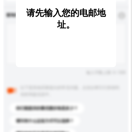
请先输入您的电邮地
查询内容
*
必须填写
址。
输入字数上限: 0 / 500
以下是其他买家提出的常见问题。点击以将它们添加到
你的询盘信息中。
你们能提供的最优惠价格是多少？
请问有什么运送方式可以选择？