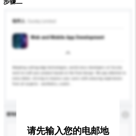
步骤二
收件人
Oursky Limited
Web and Mobile App Development
Adopting cutting-edge technologies, world-class developers at Oursky
work to craft your product based on the final design. We pay attention to
every detail, striving to impress your users with amazing experiences
from all aspects - aesthetics, usabil...
更多...
查询内容
*
必须填写
请先输入您的电邮地