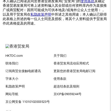
本人确认已阅读及同意香港贸易发展局(“贸发局”)的
使用条款
及确定
香港贸易发展局可将上述资料编入其全部或任何资料库内作为直接推
广或商贸配对﹝因而可能成为可供本地及/或海外公众人士使用﹞，
以及用于贸发局在
私隐政策声明
中所述之其他用途；本人确认已获得
此表格上所述的每一位人士同意及授权，将其个人资料提供予贸发局
作此表格提及的用途。
HKTDC.com
关于我们
联络我们
香港贸发局流动应用程式
订阅商贸全接触电邮通讯
更新您的香港贸发局电邮订阅
字体大小
使用条款
私隐政策声明
超连结条款及细则
网站导航
京ICP备09059244号
京公网安备 11010102003523号