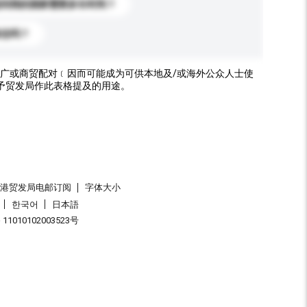
送到我的国家需要多长时间？
标志吗？
广或商贸配对﹝因而可能成为可供本地及/或海外公众人士使
予贸发局作此表格提及的用途。
香港贸发局电邮订阅
字体大小
한국어
日本語
1010102003523号