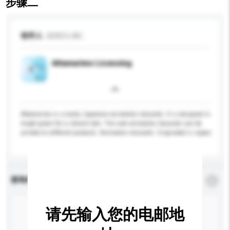
步骤二
收件人
GENCO, INC.
Attamarimo Licensing
Attamarimo is a lovely Japanese animation character. It is designed in
bright green for a vibrant look. The cute animation character can be
printed on different products. Animation character. Originated in Japan.
查询内容
*
必须填写
请先输入您的电邮地