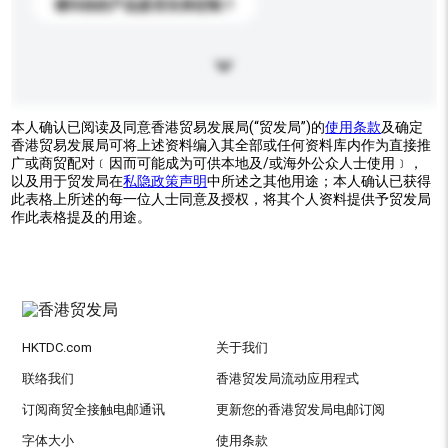
请问你的产品是否支持定制？
本人确认已阅读及同意香港贸易发展局(“贸发局”)的
使用条款
及确定
香港贸易发展局可将上述资料编入其全部或任何资料库内作为直接推
广或商贸配对﹝因而可能成为可供本地及/或海外公众人士使用﹞，
以及用于贸发局在
私隐政策声明
中所述之其他用途；本人确认已获得
此表格上所述的每一位人士同意及授权，将其个人资料提供予贸发局
作此表格提及的用途。
HKTDC.com
关于我们
联络我们
香港贸发局流动应用程式
订阅商贸全接触电邮通讯
更新您的香港贸发局电邮订阅
字体大小
使用条款