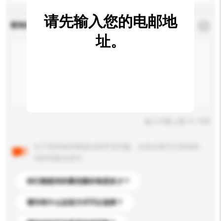
请先输入您的电邮地
查询内容
*
必须填写
址。
输入字数上限: 0 / 500
以下是其他买家提出的常见问题。点击以将它们添加到
你的询盘信息中。
你们能提供的最优惠价格是多少？
请问有什么运送方式可以选择？