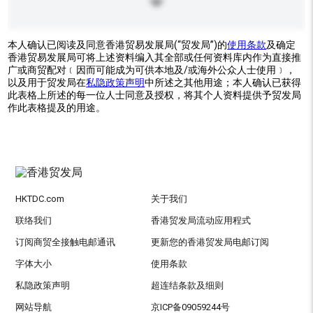
本人确认已阅读及同意香港贸易发展局(“贸发局”)的
使用条款
及确定
香港贸易发展局可将上述资料编入其全部或任何资料库内作为直接推
广或商贸配对﹝因而可能成为可供本地及/或海外公众人士使用﹞，
以及用于贸发局在
私隐政策声明
中所述之其他用途；本人确认已获得
此表格上所述的每一位人士同意及授权，将其个人资料提供予贸发局
作此表格提及的用途。
HKTDC.com
关于我们
联络我们
香港贸发局流动应用程式
订阅商贸全接触电邮通讯
更新您的香港贸发局电邮订阅
字体大小
使用条款
私隐政策声明
超连结条款及细则
网站导航
京ICP备09059244号