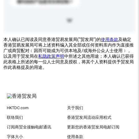
请问你的产品是否支持定制？
本人确认已阅读及同意香港贸易发展局(“贸发局”)的
使用条款
及确定
香港贸易发展局可将上述资料编入其全部或任何资料库内作为直接推
广或商贸配对﹝因而可能成为可供本地及/或海外公众人士使用﹞，
以及用于贸发局在
私隐政策声明
中所述之其他用途；本人确认已获得
此表格上所述的每一位人士同意及授权，将其个人资料提供予贸发局
作此表格提及的用途。
HKTDC.com
关于我们
联络我们
香港贸发局流动应用程式
订阅商贸全接触电邮通讯
更新您的香港贸发局电邮订阅
字体大小
使用条款