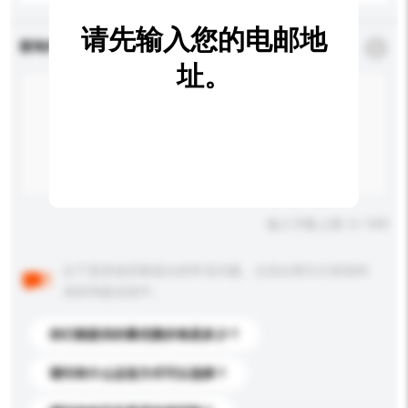
请先输入您的电邮地
查询内容
*
必须填写
址。
输入字数上限: 0 / 500
以下是其他买家提出的常见问题。点击以将它们添加到
你的询盘信息中。
你们能提供的最优惠价格是多少？
请问有什么运送方式可以选择？