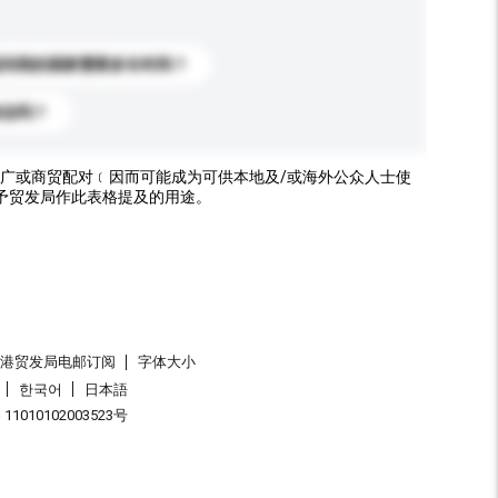
送到我的国家需要多长时间？
标志吗？
广或商贸配对﹝因而可能成为可供本地及/或海外公众人士使
予贸发局作此表格提及的用途。
香港贸发局电邮订阅
字体大小
한국어
日本語
1010102003523号