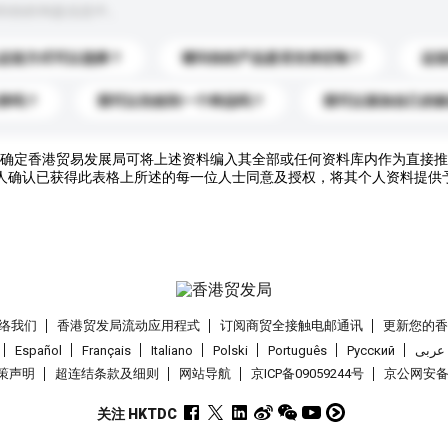
到你的询盘信息中。
运送方式可以选择？
请问你的产品是否支持定制？
运
录吗？
我可以先收到一个样品吗？
我可以添加自己的
确定香港贸易发展局可将上述资料编入其全部或任何资料库内作为直接推
人确认已获得此表格上所述的每一位人士同意及授权，将其个人资料提供
络我们
香港贸发局流动应用程式
订阅商贸全接触电邮通讯
更新您的
Español
Français
Italiano
Polski
Português
Pусский
عربى
策声明
超连结条款及细则
网站导航
京ICP备09059244号
京公网安备 1
关注 HKTDC