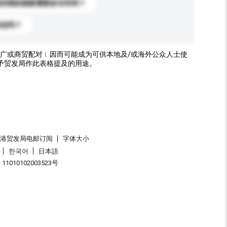
送到我的国家需要多长时间？
标志吗？
广或商贸配对﹝因而可能成为可供本地及/或海外公众人士使
予贸发局作此表格提及的用途。
香港贸发局电邮订阅
字体大小
한국어
日本語
1010102003523号