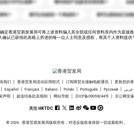
运送方式可以选择？
请问你的产品是否支持定制？
运
录吗？
我可以先收到一个样品吗？
我可以添加自己的
确定香港贸易发展局可将上述资料编入其全部或任何资料库内作为直接推
人确认已获得此表格上所述的每一位人士同意及授权，将其个人资料提供
络我们
香港贸发局流动应用程式
订阅商贸全接触电邮通讯
更新您的
Español
Français
Italiano
Polski
Português
Pусский
عربى
策声明
超连结条款及细则
网站导航
京ICP备09059244号
京公网安备 1
关注 HKTDC
© 2026
香港贸易发展局版权所有，对违反版权者保留一切追索权利 。