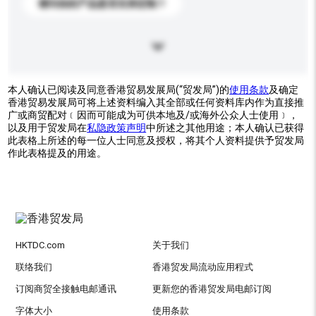
请问你的产品是否支持定制？
本人确认已阅读及同意香港贸易发展局(“贸发局”)的
使用条款
及确定
香港贸易发展局可将上述资料编入其全部或任何资料库内作为直接推
广或商贸配对﹝因而可能成为可供本地及/或海外公众人士使用﹞，
以及用于贸发局在
私隐政策声明
中所述之其他用途；本人确认已获得
此表格上所述的每一位人士同意及授权，将其个人资料提供予贸发局
作此表格提及的用途。
HKTDC.com
关于我们
联络我们
香港贸发局流动应用程式
订阅商贸全接触电邮通讯
更新您的香港贸发局电邮订阅
字体大小
使用条款