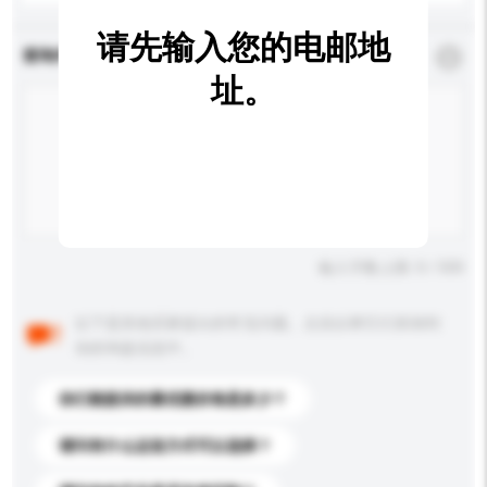
请先输入您的电邮地
查询内容
*
必须填写
址。
输入字数上限: 0 / 500
以下是其他买家提出的常见问题。点击以将它们添加到
你的询盘信息中。
你们能提供的最优惠价格是多少？
请问有什么运送方式可以选择？