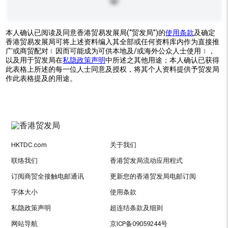
本人确认已阅读及同意香港贸易发展局(“贸发局”)的
使用条款
及确定
香港贸易发展局可将上述资料编入其全部或任何资料库内作为直接推
广或商贸配对﹝因而可能成为可供本地及/或海外公众人士使用﹞，
以及用于贸发局在
私隐政策声明
中所述之其他用途；本人确认已获得
此表格上所述的每一位人士同意及授权，将其个人资料提供予贸发局
作此表格提及的用途。
HKTDC.com
关于我们
联络我们
香港贸发局流动应用程式
订阅商贸全接触电邮通讯
更新您的香港贸发局电邮订阅
字体大小
使用条款
私隐政策声明
超连结条款及细则
网站导航
京ICP备09059244号