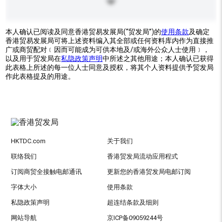
本人确认已阅读及同意香港贸易发展局(“贸发局”)的
使用条款
及确定
香港贸易发展局可将上述资料编入其全部或任何资料库内作为直接推
广或商贸配对﹝因而可能成为可供本地及/或海外公众人士使用﹞，
以及用于贸发局在
私隐政策声明
中所述之其他用途；本人确认已获得
此表格上所述的每一位人士同意及授权，将其个人资料提供予贸发局
作此表格提及的用途。
HKTDC.com
关于我们
联络我们
香港贸发局流动应用程式
订阅商贸全接触电邮通讯
更新您的香港贸发局电邮订阅
字体大小
使用条款
私隐政策声明
超连结条款及细则
网站导航
京ICP备09059244号