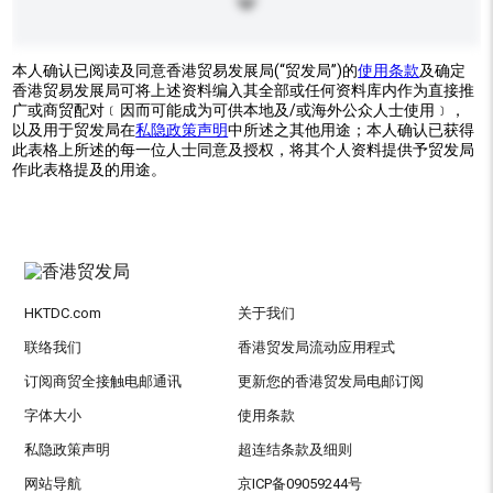
本人确认已阅读及同意香港贸易发展局(“贸发局”)的
使用条款
及确定
香港贸易发展局可将上述资料编入其全部或任何资料库内作为直接推
广或商贸配对﹝因而可能成为可供本地及/或海外公众人士使用﹞，
以及用于贸发局在
私隐政策声明
中所述之其他用途；本人确认已获得
此表格上所述的每一位人士同意及授权，将其个人资料提供予贸发局
作此表格提及的用途。
HKTDC.com
关于我们
联络我们
香港贸发局流动应用程式
订阅商贸全接触电邮通讯
更新您的香港贸发局电邮订阅
字体大小
使用条款
私隐政策声明
超连结条款及细则
网站导航
京ICP备09059244号