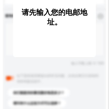
请先输入您的电邮地
查询内容
*
必须填写
址。
输入字数上限: 0 / 500
以下是其他买家提出的常见问题。点击以将它们添加到
你的询盘信息中。
你们能提供的最优惠价格是多少？
请问有什么运送方式可以选择？