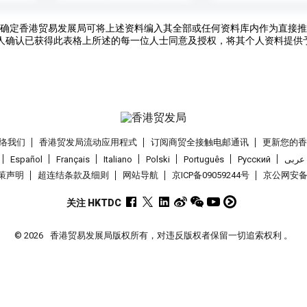
确定香港贸易发展局可将上述资料编入其全部或任何资料库内作为直接推
人确认已获得此表格上所述的每一位人士同意及授权，将其个人资料提供
络我们
香港贸发局流动应用程式
订阅商贸全接触电邮通讯
更新您的
Español
Français
Italiano
Polski
Português
Pусский
عربى
策声明
超连结条款及细则
网站导航
京ICP备09059244号
京公网安备 1
关注 HKTDC
© 2026
香港贸易发展局版权所有，对违反版权者保留一切追索权利 。