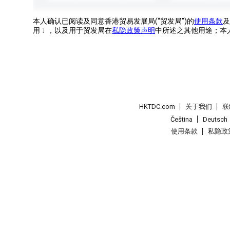
本人确认已阅读及同意香港贸易发展局(“贸发局”)的
使用条款
及
用﹞，以及用于贸发局在
私隐政策声明
中所述之其他用途；本
HKTDC.com
关于我们
联
Čeština
Deutsch
使用条款
私隐政