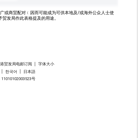
广或商贸配对﹝因而可能成为可供本地及/或海外公众人士使
予贸发局作此表格提及的用途。
香港贸发局电邮订阅
字体大小
한국어
日本語
1010102003523号