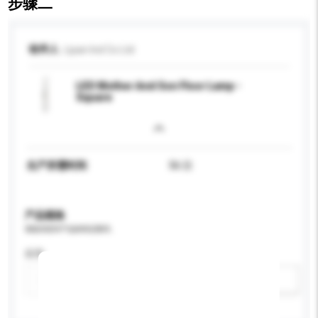
步骤二
收件人
Lipan Ind Co Ltd
LED Mother And Son Floor Lamp -
Square
生产所需时间
56 日
产品规格
请提供您对产品的特定要求。
应用
新增/删除选项