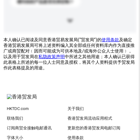
请问你的产品是否支持定制？
本人确认已阅读及同意香港贸易发展局(“贸发局”)的
使用条款
及确定
香港贸易发展局可将上述资料编入其全部或任何资料库内作为直接推
广或商贸配对﹝因而可能成为可供本地及/或海外公众人士使用﹞，
以及用于贸发局在
私隐政策声明
中所述之其他用途；本人确认已获得
此表格上所述的每一位人士同意及授权，将其个人资料提供予贸发局
作此表格提及的用途。
HKTDC.com
关于我们
联络我们
香港贸发局流动应用程式
订阅商贸全接触电邮通讯
更新您的香港贸发局电邮订阅
字体大小
使用条款