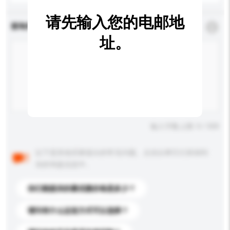
请先输入您的电邮地
查询内容
*
必须填写
址。
输入字数上限: 0 / 500
以下是其他买家提出的常见问题。点击以将它们添加到
你的询盘信息中。
你们能提供的最优惠价格是多少？
请问有什么运送方式可以选择？