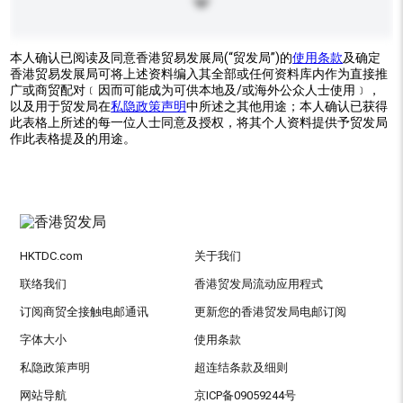
本人确认已阅读及同意香港贸易发展局(“贸发局”)的
使用条款
及确定
香港贸易发展局可将上述资料编入其全部或任何资料库内作为直接推
广或商贸配对﹝因而可能成为可供本地及/或海外公众人士使用﹞，
以及用于贸发局在
私隐政策声明
中所述之其他用途；本人确认已获得
此表格上所述的每一位人士同意及授权，将其个人资料提供予贸发局
作此表格提及的用途。
HKTDC.com
关于我们
联络我们
香港贸发局流动应用程式
订阅商贸全接触电邮通讯
更新您的香港贸发局电邮订阅
字体大小
使用条款
私隐政策声明
超连结条款及细则
网站导航
京ICP备09059244号