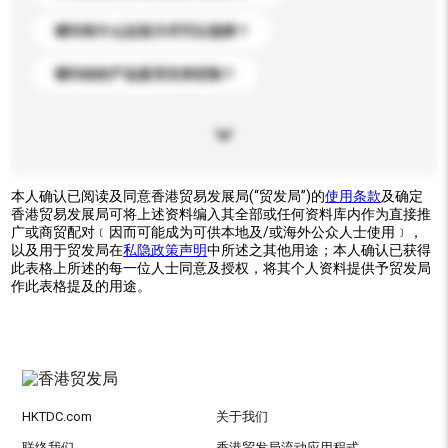
请问有什么运送方式可以选择？
请问你的产品是否支持定制？
本人确认已阅读及同意香港贸易发展局(“贸发局”)的
使用条款
及确定
香港贸易发展局可将上述资料编入其全部或任何资料库内作为直接推
广或商贸配对﹝因而可能成为可供本地及/或海外公众人士使用﹞，
以及用于贸发局在
私隐政策声明
中所述之其他用途；本人确认已获得
此表格上所述的每一位人士同意及授权，将其个人资料提供予贸发局
作此表格提及的用途。
HKTDC.com
关于我们
联络我们
香港贸发局流动应用程式