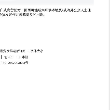
广或商贸配对﹝因而可能成为可供本地及/或海外公众人士使
予贸发局作此表格提及的用途。
香港贸发局电邮订阅
字体大小
한국어
日本語
1010102003523号