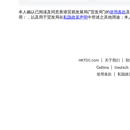
本人确认已阅读及同意香港贸易发展局(“贸发局”)的
使用条款
及
用﹞，以及用于贸发局在
私隐政策声明
中所述之其他用途；本
HKTDC.com
关于我们
联
Čeština
Deutsch
使用条款
私隐政