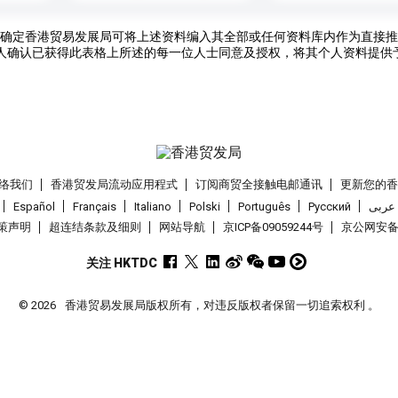
确定香港贸易发展局可将上述资料编入其全部或任何资料库内作为直接推
人确认已获得此表格上所述的每一位人士同意及授权，将其个人资料提供
络我们
香港贸发局流动应用程式
订阅商贸全接触电邮通讯
更新您的
Español
Français
Italiano
Polski
Português
Pусский
عربى
策声明
超连结条款及细则
网站导航
京ICP备09059244号
京公网安备 1
关注 HKTDC
© 2026
香港贸易发展局版权所有，对违反版权者保留一切追索权利 。