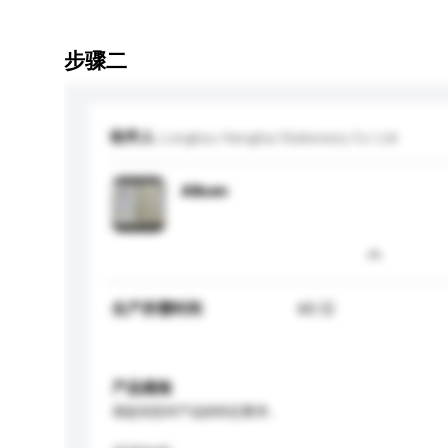
步骤二
收件人
Longkou Henghui Stationery Co Ltd
Album
生产所需时间
60 日
产品规格
请提供您对产品的特定要求。