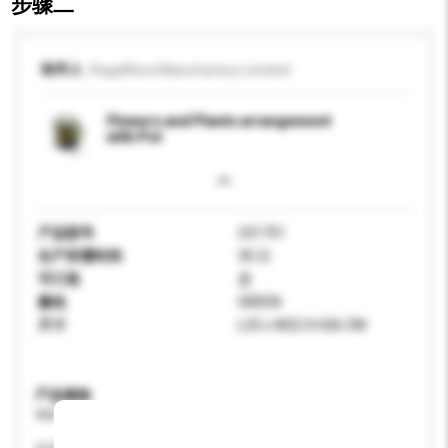
步骤二
收件人
Regalflora Manufactory Limited
Flowers and Plants arrangement
with Pot
产品型号
231751
生产所需时间
30 日
可订造
是
颜色
GREEN
尺寸
L25 x W22 X H26 CM
产品规格
请提供您对产品的特定要求。