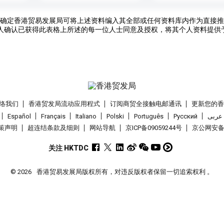
确定香港贸易发展局可将上述资料编入其全部或任何资料库内作为直接推
人确认已获得此表格上所述的每一位人士同意及授权，将其个人资料提供
络我们
香港贸发局流动应用程式
订阅商贸全接触电邮通讯
更新您的
Español
Français
Italiano
Polski
Português
Pусский
عربى
策声明
超连结条款及细则
网站导航
京ICP备09059244号
京公网安备 1
关注 HKTDC
© 2026
香港贸易发展局版权所有，对违反版权者保留一切追索权利 。