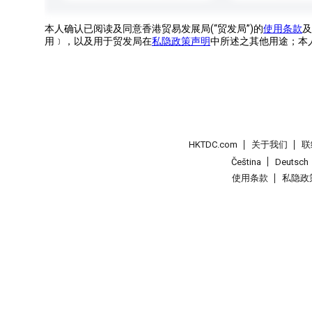
本人确认已阅读及同意香港贸易发展局(“贸发局”)的
使用条款
及
用﹞，以及用于贸发局在
私隐政策声明
中所述之其他用途；本
HKTDC.com
关于我们
联
Čeština
Deutsch
使用条款
私隐政