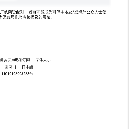
广或商贸配对﹝因而可能成为可供本地及/或海外公众人士使
予贸发局作此表格提及的用途。
香港贸发局电邮订阅
字体大小
한국어
日本語
1010102003523号