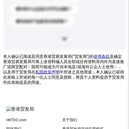
请问有什么运送方式可以选择？
请问你的产品是否支持定制？
本人确认已阅读及同意香港贸易发展局(“贸发局”)的
使用条款
及确定
香港贸易发展局可将上述资料编入其全部或任何资料库内作为直接推
广或商贸配对﹝因而可能成为可供本地及/或海外公众人士使用﹞，
以及用于贸发局在
私隐政策声明
中所述之其他用途；本人确认已获得
此表格上所述的每一位人士同意及授权，将其个人资料提供予贸发局
作此表格提及的用途。
HKTDC.com
关于我们
联络我们
香港贸发局流动应用程式