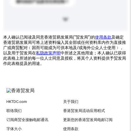
请问你的产品是否支持定制？
本人确认已阅读及同意香港贸易发展局(“贸发局”)的
使用条款
及确定
香港贸易发展局可将上述资料编入其全部或任何资料库内作为直接推
广或商贸配对﹝因而可能成为可供本地及/或海外公众人士使用﹞，
以及用于贸发局在
私隐政策声明
中所述之其他用途；本人确认已获得
此表格上所述的每一位人士同意及授权，将其个人资料提供予贸发局
作此表格提及的用途。
HKTDC.com
关于我们
联络我们
香港贸发局流动应用程式
订阅商贸全接触电邮通讯
更新您的香港贸发局电邮订阅
字体大小
使用条款