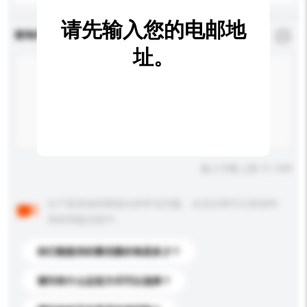
请先输入您的电邮地
查询内容
*
必须填写
址。
输入字数上限: 0 / 500
以下是其他买家提出的常见问题。点击以将它们添加到
你的询盘信息中。
你们能提供的最优惠价格是多少？
请问有什么运送方式可以选择？