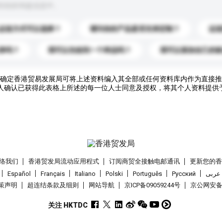
到你的询盘信息中。
运送方式可以选择？
请问你的产品是否支持定制？
运
录吗？
我可以先收到一个样品吗？
我可以添加自己的
确定香港贸易发展局可将上述资料编入其全部或任何资料库内作为直接推
人确认已获得此表格上所述的每一位人士同意及授权，将其个人资料提供
络我们
香港贸发局流动应用程式
订阅商贸全接触电邮通讯
更新您的
Español
Français
Italiano
Polski
Português
Pусский
عربى
策声明
超连结条款及细则
网站导航
京ICP备09059244号
京公网安备 1
关注 HKTDC