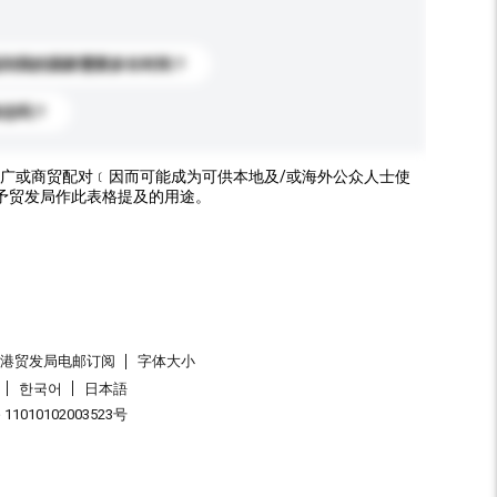
送到我的国家需要多长时间？
标志吗？
广或商贸配对﹝因而可能成为可供本地及/或海外公众人士使
予贸发局作此表格提及的用途。
香港贸发局电邮订阅
字体大小
한국어
日本語
1010102003523号