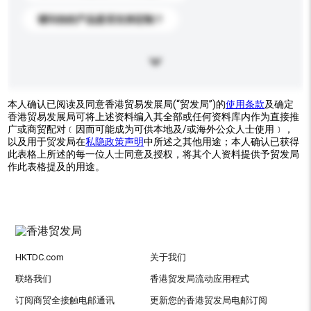
请问你的产品是否支持定制？
本人确认已阅读及同意香港贸易发展局(“贸发局”)的
使用条款
及确定
香港贸易发展局可将上述资料编入其全部或任何资料库内作为直接推
广或商贸配对﹝因而可能成为可供本地及/或海外公众人士使用﹞，
以及用于贸发局在
私隐政策声明
中所述之其他用途；本人确认已获得
此表格上所述的每一位人士同意及授权，将其个人资料提供予贸发局
作此表格提及的用途。
HKTDC.com
关于我们
联络我们
香港贸发局流动应用程式
订阅商贸全接触电邮通讯
更新您的香港贸发局电邮订阅