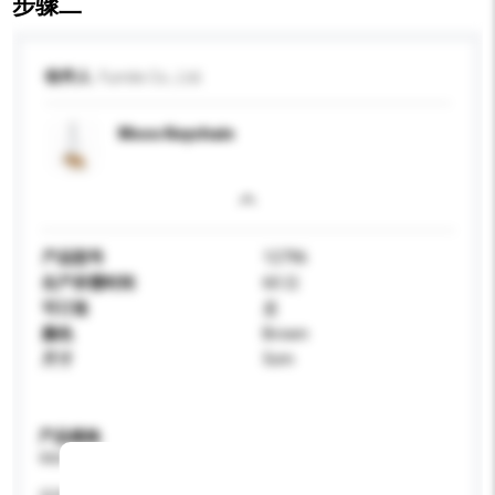
步骤二
收件人
Fumile Co., Ltd.
Moos Keychain
产品型号
12796
生产所需时间
60 日
可订造
是
颜色
Brown
尺寸
5cm
产品规格
请提供您对产品的特定要求。