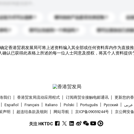
到你的询盘信息中。
运送方式可以选择？
请问你的产品是否支持定制？
运
录吗？
我可以先收到一个样品吗？
我可以添加自己的
确定香港贸易发展局可将上述资料编入其全部或任何资料库内作为直接推
人确认已获得此表格上所述的每一位人士同意及授权，将其个人资料提供
络我们
香港贸发局流动应用程式
订阅商贸全接触电邮通讯
更新您的
Español
Français
Italiano
Polski
Português
Pусский
عربى
策声明
超连结条款及细则
网站导航
京ICP备09059244号
京公网安备 1
关注 HKTDC