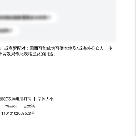
送到我的国家需要多长时间？
标志吗？
广或商贸配对﹝因而可能成为可供本地及/或海外公众人士使
予贸发局作此表格提及的用途。
香港贸发局电邮订阅
字体大小
한국어
日本語
1010102003523号