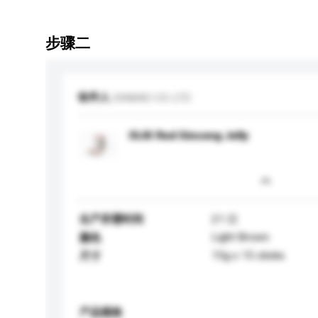
步骤二
收件人
SINBAD CO LTD
OLKI Red Ginseng Jelly
生产所需时间
21 日
Light Brown
颜色
15g x 15 sticks
尺寸
产品规格