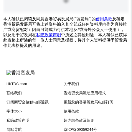
本人确认已阅读及同意香港贸易发展局(“贸发局”)的
使用条款
及确定
香港贸易发展局可将上述资料编入其全部或任何资料库内作为直接推
广或商贸配对﹝因而可能成为可供本地及/或海外公众人士使用﹞，
以及用于贸发局在
私隐政策声明
中所述之其他用途；本人确认已获得
此表格上所述的每一位人士同意及授权，将其个人资料提供予贸发局
作此表格提及的用途。
HKTDC.com
关于我们
联络我们
香港贸发局流动应用程式
订阅商贸全接触电邮通讯
更新您的香港贸发局电邮订阅
字体大小
使用条款
私隐政策声明
超连结条款及细则
网站导航
京ICP备09059244号