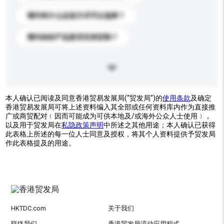
请问有什么运送方式可以选择？
请问你的产品是否支持定制？
本人确认已阅读及同意香港贸易发展局(“贸发局”)的
使用条款
及确定
香港贸易发展局可将上述资料编入其全部或任何资料库内作为直接推
广或商贸配对﹝因而可能成为可供本地及/或海外公众人士使用﹞，
以及用于贸发局在
私隐政策声明
中所述之其他用途；本人确认已获得
此表格上所述的每一位人士同意及授权，将其个人资料提供予贸发局
作此表格提及的用途。
HKTDC.com
关于我们
联络我们
香港贸发局流动应用程式