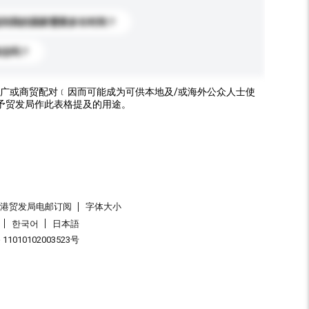
送到我的国家需要多长时间？
标志吗？
广或商贸配对﹝因而可能成为可供本地及/或海外公众人士使
予贸发局作此表格提及的用途。
香港贸发局电邮订阅
字体大小
한국어
日本語
1010102003523号