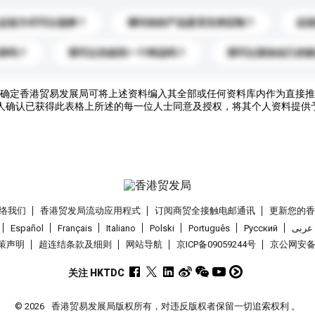
运送方式可以选择？
请问你的产品是否支持定制？
运
录吗？
我可以先收到一个样品吗？
我可以添加自己的
确定香港贸易发展局可将上述资料编入其全部或任何资料库内作为直接推
人确认已获得此表格上所述的每一位人士同意及授权，将其个人资料提供
络我们
香港贸发局流动应用程式
订阅商贸全接触电邮通讯
更新您的
Español
Français
Italiano
Polski
Português
Pусский
عربى
策声明
超连结条款及细则
网站导航
京ICP备09059244号
京公网安备 1
关注 HKTDC
© 2026
香港贸易发展局版权所有，对违反版权者保留一切追索权利 。