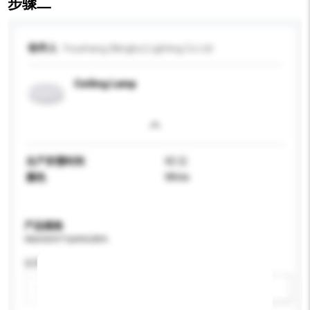
步骤二
收件人
Youshang (Ningbo) Lighting Co Ltd
Ceiling Lamp
生产所需时间
42 日
颜色
White
产品规格
请提供您对产品的特定要求。
应用
新增/删除选项