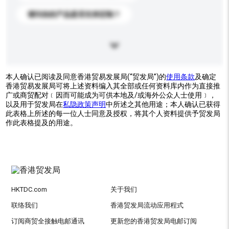
请问你的产品是否支持定制？
本人确认已阅读及同意香港贸易发展局(“贸发局”)的
使用条款
及确定
香港贸易发展局可将上述资料编入其全部或任何资料库内作为直接推
广或商贸配对﹝因而可能成为可供本地及/或海外公众人士使用﹞，
以及用于贸发局在
私隐政策声明
中所述之其他用途；本人确认已获得
此表格上所述的每一位人士同意及授权，将其个人资料提供予贸发局
作此表格提及的用途。
HKTDC.com
关于我们
联络我们
香港贸发局流动应用程式
订阅商贸全接触电邮通讯
更新您的香港贸发局电邮订阅