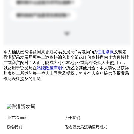
请问有什么运送方式可以选择？
请问你的产品是否支持定制？
本人确认已阅读及同意香港贸易发展局(“贸发局”)的
使用条款
及确定
香港贸易发展局可将上述资料编入其全部或任何资料库内作为直接推
广或商贸配对﹝因而可能成为可供本地及/或海外公众人士使用﹞，
以及用于贸发局在
私隐政策声明
中所述之其他用途；本人确认已获得
此表格上所述的每一位人士同意及授权，将其个人资料提供予贸发局
作此表格提及的用途。
HKTDC.com
关于我们
联络我们
香港贸发局流动应用程式