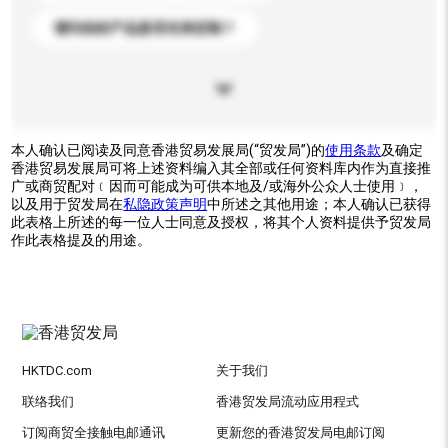
请问你的产品是否支持定制？
本人确认已阅读及同意香港贸易发展局(“贸发局”)的
使用条款
及确定
香港贸易发展局可将上述资料编入其全部或任何资料库内作为直接推
广或商贸配对﹝因而可能成为可供本地及/或海外公众人士使用﹞，
以及用于贸发局在
私隐政策声明
中所述之其他用途；本人确认已获得
此表格上所述的每一位人士同意及授权，将其个人资料提供予贸发局
作此表格提及的用途。
HKTDC.com
关于我们
联络我们
香港贸发局流动应用程式
订阅商贸全接触电邮通讯
更新您的香港贸发局电邮订阅