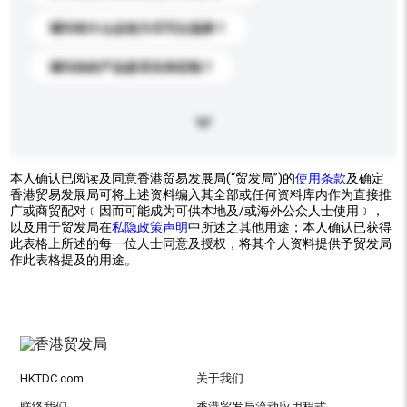
请问有什么运送方式可以选择？
请问你的产品是否支持定制？
本人确认已阅读及同意香港贸易发展局(“贸发局”)的
使用条款
及确定
香港贸易发展局可将上述资料编入其全部或任何资料库内作为直接推
广或商贸配对﹝因而可能成为可供本地及/或海外公众人士使用﹞，
以及用于贸发局在
私隐政策声明
中所述之其他用途；本人确认已获得
此表格上所述的每一位人士同意及授权，将其个人资料提供予贸发局
作此表格提及的用途。
HKTDC.com
关于我们
联络我们
香港贸发局流动应用程式