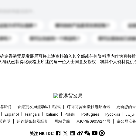
到你的询盘信息中。
运送方式可以选择？
请问你的产品是否支持定制？
运
录吗？
我可以先收到一个样品吗？
我可以添加自己的
确定香港贸易发展局可将上述资料编入其全部或任何资料库内作为直接推
人确认已获得此表格上所述的每一位人士同意及授权，将其个人资料提供
络我们
香港贸发局流动应用程式
订阅商贸全接触电邮通讯
更新您的
Español
Français
Italiano
Polski
Português
Pусский
عربى
策声明
超连结条款及细则
网站导航
京ICP备09059244号
京公网安备 1
关注 HKTDC