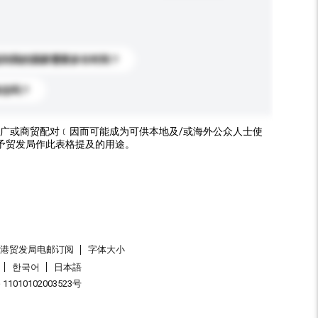
送到我的国家需要多长时间？
标志吗？
广或商贸配对﹝因而可能成为可供本地及/或海外公众人士使
予贸发局作此表格提及的用途。
香港贸发局电邮订阅
字体大小
한국어
日本語
1010102003523号